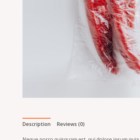
Description
Reviews (0)
Neque porro quisquam est, qui dolore ipsum quia d