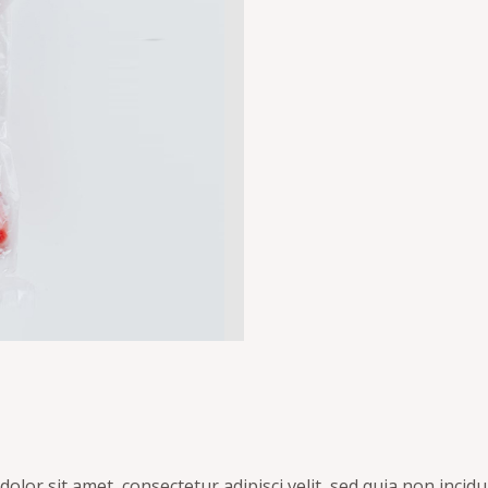
olor sit amet, consectetur adipisci velit, sed quia non inc