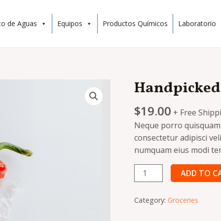
to de Aguas
Equipos
Productos Químicos
Laboratorio
Handpicked 
$
19.00
+ Free Shipp
Neque porro quisquam e
consectetur adipisci vel
numquam eius modi tem
ADD TO C
Category:
Groceries